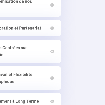
misation de nos
s
oration et Partenariat
s Centrées sur
in
vail et Flexibilité
aphique
ement à Long Terme