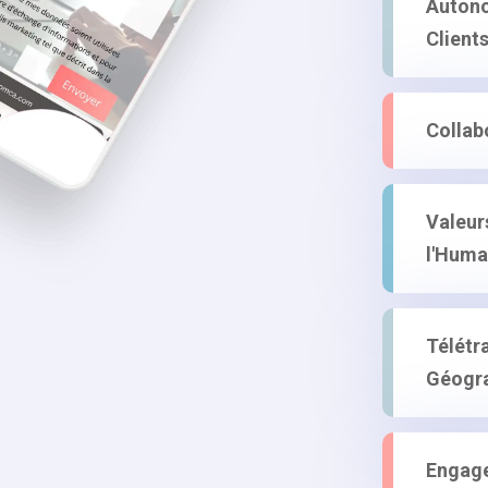
Autono
Client
Collab
Valeur
l'Huma
Télétra
Géogr
Engag