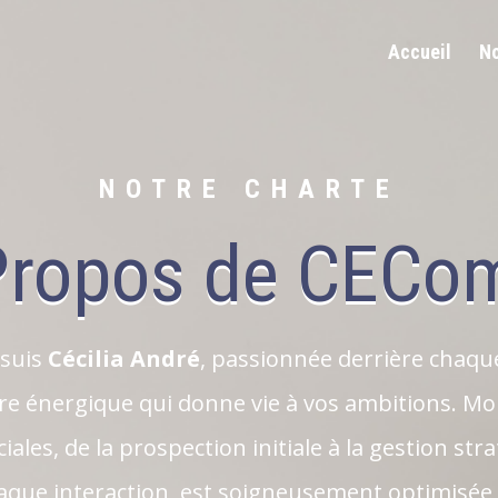
Accueil
No
NOTRE CHARTE
Propos de CECo
e suis
Cécilia André
, passionnée derrière chaq
 énergique qui donne vie à vos ambitions. Mon
ales, de la prospection initiale à la gestion stra
aque interaction, est soigneusement optimisée 