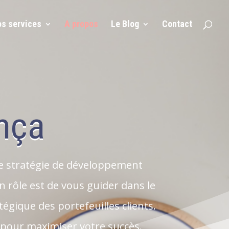
s services
A propos
Le Blog
Contact
mça
ue stratégie de développement
 rôle est de vous guider dans le
tégique des portefeuilles clients.
pour maximiser votre succès.