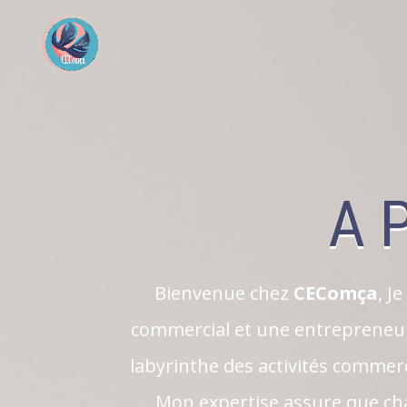
A 
Bienvenue chez
CEComça
, J
commercial et une entrepreneure
labyrinthe des activités commerci
Mon expertise assure que ch