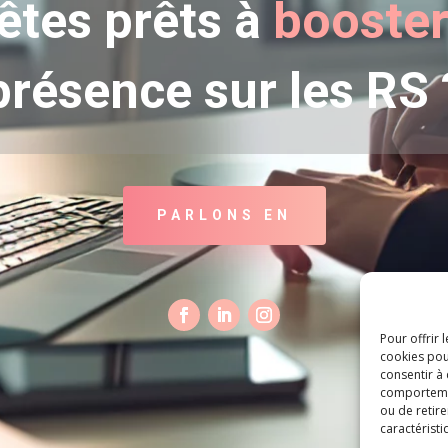
êtes prêts à
booste
présence sur les RS 
PARLONS EN
Pour offrir 
cookies pou
consentir à
comportement
ou de retire
caractéristi