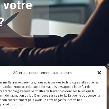
r
votre
?
Gérer le consentement aux cookies
les meilleures expériences, nous utilisons des technologies telles que les
r stocker et/ou accéder aux informations des appareils. Le fait de
 ces technologies nous permettra de traiter des données telles que le
 de navigation ou les ID uniques sur ce site. Le fait de ne pas consentir
r son consentement peut avoir un effet négatif sur certaines
ques et fonctions.